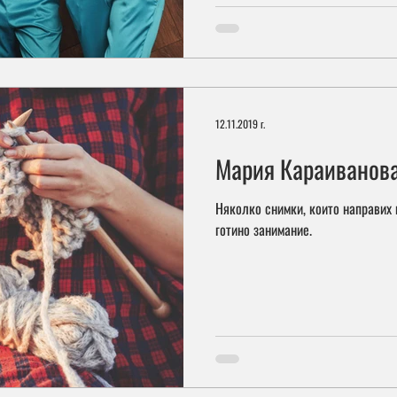
12.11.2019 г.
Мария Караиванов
Няколко снимки, които направих
готино занимание.