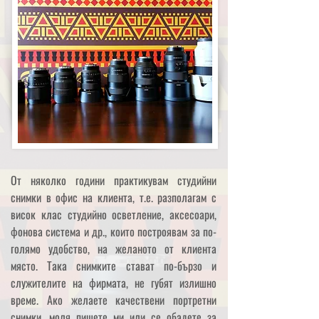
От няколко години практикувам студийни
снимки в офис на клиента, т.е. разполагам с
висок клас студийно осветление, аксесоари,
фонова система и др., които построявам за по-
голямо удобство, на желаното от клиента
място. Така снимките стават по-бързо и
служителите на фирмата, не губят излишно
време. Ако желаете качествени портретни
снимки, моля пишете ми или се обадете за