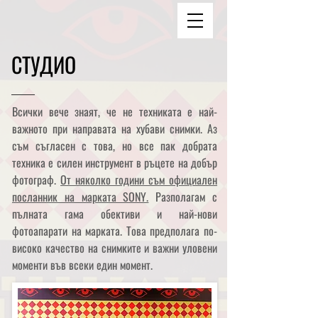
СТУДИО
Всички вече знаят, че не техниката е най-
важното при направата на хубави снимки. Аз
съм съгласен с това, но все пак добрата
техника е силен инструмент в ръцете на добър
фотограф.
От няколко години съм официален
посланник на марката SONY.
Разполагам с
пълната гама обективи и най-нови
фотоапарати на марката. Това предполага по-
високо качество на снимките и важни уловени
моменти във всеки един момент.