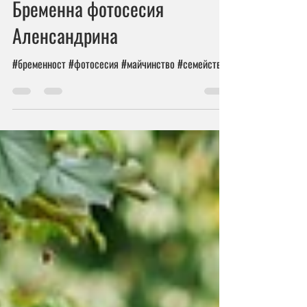
9.03.2019 г.
време за четене: 1 мин.
Бременна фотосесия
Аленсандрина
#бременност #фотосесия #майчинство #семейство